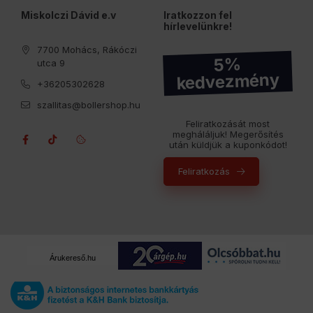
Miskolczi Dávid e.v
Iratkozzon fel
hírlevelünkre!
7700 Mohács, Rákóczi
5%
utca 9
kedvezmény
+36205302628
szallitas@bollershop.hu
Feliratkozását most
megháláljuk! Megerősítés
után küldjük a kuponkódot!
Feliratkozás
Árukereső.hu