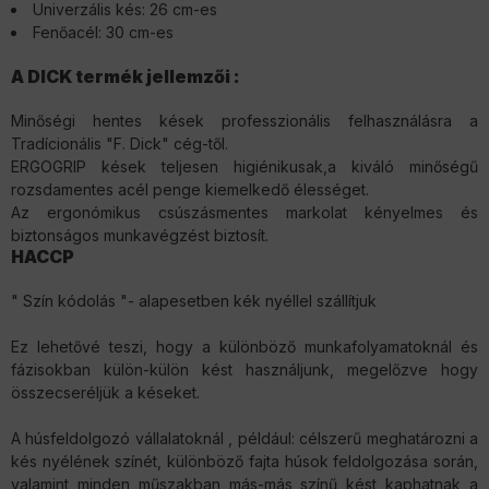
Univerzális kés: 26 cm-es
Fenőacél: 30 cm-es
A DICK termék jellemzői :
Minőségi hentes kések professzionális felhasználásra a
Tradícionális "F. Dick" cég-től.
ERGOGRIP kések teljesen higiénikusak,a kiváló minőségű
rozsdamentes acél penge kiemelkedő élességet.
Az ergonómikus csúszásmentes markolat kényelmes és
biztonságos munkavégzést biztosít.
HACCP
" Szín kódolás "- alapesetben kék nyéllel szállítjuk
Ez lehetővé teszi, hogy a különböző munkafolyamatoknál és
fázisokban külön-külön kést használjunk, megelőzve hogy
összecseréljük a késeket.
A húsfeldolgozó vállalatoknál , például: célszerű meghatározni a
kés nyélének színét, különböző fajta húsok feldolgozása során,
valamint minden műszakban más-más színű kést kaphatnak a