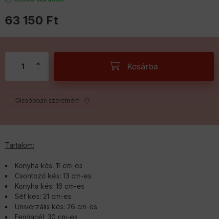
63 150
Ft
Kosárba
Olcsóbban szeretném
Tartalom:
Konyha kés: 11 cm-es
Csontozó kés: 13 cm-es
Konyha kés: 16 cm-es
Séf kés: 21 cm-es
Univerzális kés: 26 cm-es
Fenőacél: 30 cm-es