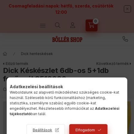
Csomagfeladási napok: hétfő, szerda, csütörtök
12:00
0
Kosárban lévő tétel
Dick henteskések
Előző termék
Következő termék
Dick Késkészlet 6db-os 5+1db
fenőacél 8510000
Adatkezelési beállítások
Cikkszám:
13503
Weboldalunk az alapvető működéshez szükséges cookie-kat
használ. Szélesebb körű funkcionalitáshoz (marketing,
statisztika, személyre szabás) egyéb cookie-kat
engedélyezhet. Részletesebb információkat az
Adatkezelési
tájékoztató
ban talál.
Beállítások
Elfogadom