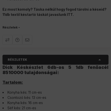
Ez most komoly? Táska nélkül hogy fogod tárolni a késeid?
11db textil késtartó táskát javaslunk
ITT
.
Részletek
RÉSZLETEK
Dick Késkészlet 6db-os 5 1db fenőacél
8510000 tulajdonságai:
Tartalom:
Konyha kés: 11 cm-es
Csontozó kés: 13 cm-es
Konyha kés: 16 cm-es
Séf kés: 21 cm-es