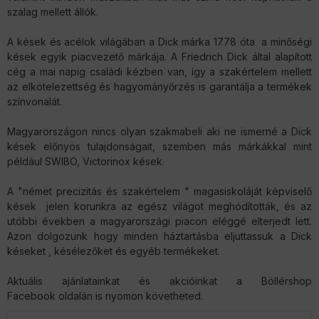
szalag mellett állók.
A kések és acélok világában a Dick márka 1778 óta a minőségi
kések egyik piacvezető márkája. A Friedrich Dick által alapított
cég a mai napig családi kézben van, így a szakértelem mellett
az elkötelezettség és hagyományőrzés is garantálja a termékek
színvonalát.
Magyarországon nincs olyan szakmabeli aki ne ismerné a Dick
kések előnyös tulajdonságait, szemben más márkákkal mint
például SWIBO, Victorinox kések.
A "német precizitás és szakértelem " magasiskoláját képviselő
kések jelen korunkra az egész világot meghódították, és az
utóbbi években a magyarországi piacon eléggé elterjedt lett.
Azon dolgozunk hogy minden háztartásba eljuttassuk a Dick
késeket , késélezőket és egyéb termékeket.
Aktuális ajánlatainkat és akcióinkat a
Böllérshop
Facebook
oldalán is nyomon követheted.